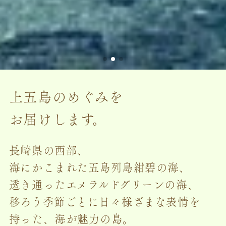
上五島のめぐみを
お届けします。
長崎県の西部、
海にかこまれた五島列島紺碧の海、
透き通ったエメラルドグリーンの海、
移ろう季節ごとに日々様ざまな表情を
持った、海が魅力の島。