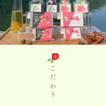
こ
だ
わ
り